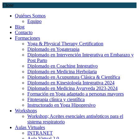
Close
Quiénes Somos
Equipo
Blog
Contacto
Formaciones
Yoga & Physical Therapy Certification
Diplomado en Yogaterapia
Diplomado en Intervención Integrativa en Embarazo y
Post Parto
Diplomado en Coaching Integrativo
Diplomado en Medicina Herbolaria
Diplomado en Acupuntura Clásica & Científica
Diplomado en Kinesiología Integrativa 2024
Diplomado en Medicina Ayurveda 2023-2024
Formación en Yoga adaptado a personas mayores
Fitoterapia clínica y científica
Instructorado en Yoga Hipopresivo
Workshops
Workshop; Aceites esenciales antisépticos para el
sistema respiratorio
Aulas Virtuales
INTRANET
Aula Virtual 2.0