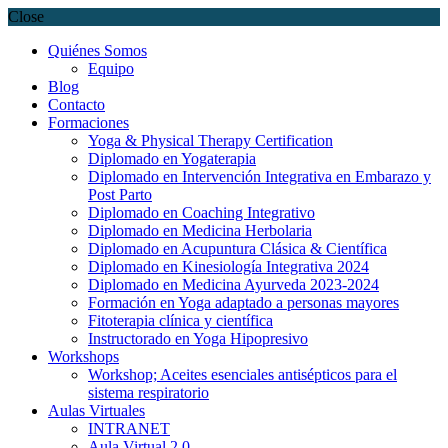
Close
Quiénes Somos
Equipo
Blog
Contacto
Formaciones
Yoga & Physical Therapy Certification
Diplomado en Yogaterapia
Diplomado en Intervención Integrativa en Embarazo y
Post Parto
Diplomado en Coaching Integrativo
Diplomado en Medicina Herbolaria
Diplomado en Acupuntura Clásica & Científica
Diplomado en Kinesiología Integrativa 2024
Diplomado en Medicina Ayurveda 2023-2024
Formación en Yoga adaptado a personas mayores
Fitoterapia clínica y científica
Instructorado en Yoga Hipopresivo
Workshops
Workshop; Aceites esenciales antisépticos para el
sistema respiratorio
Aulas Virtuales
INTRANET
Aula Virtual 2.0